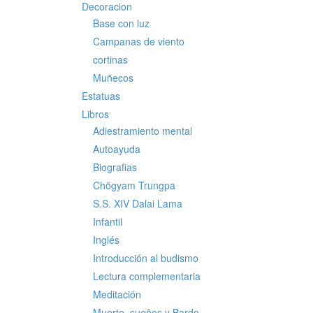
Decoracion
Base con luz
Campanas de viento
cortinas
Muñecos
Estatuas
Libros
Adiestramiento mental
Autoayuda
Biografias
Chögyam Trungpa
S.S. XIV Dalai Lama
Infantil
Inglés
Introducción al budismo
Lectura complementaria
Meditación
Muerte, sueños y Bardo