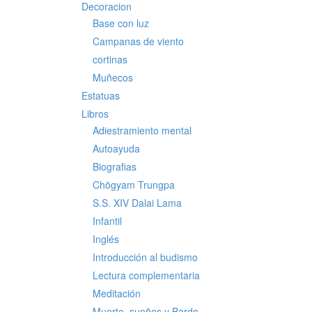
Decoracion
Base con luz
Campanas de viento
cortinas
Muñecos
Estatuas
Libros
Adiestramiento mental
Autoayuda
Biografias
Chögyam Trungpa
S.S. XIV Dalai Lama
Infantil
Inglés
Introducción al budismo
Lectura complementaria
Meditación
Muerte, sueños y Bardo