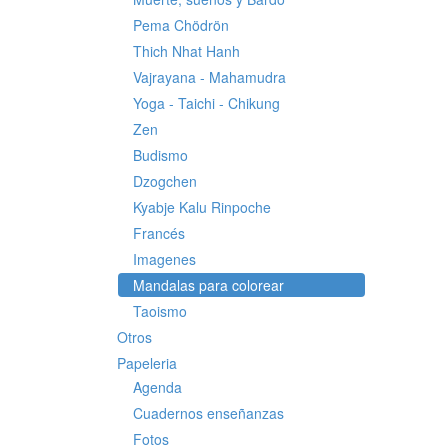
Pema Chödrön
Thich Nhat Hanh
Vajrayana - Mahamudra
Yoga - Taichi - Chikung
Zen
Budismo
Dzogchen
Kyabje Kalu Rinpoche
Francés
Imagenes
Mandalas para colorear
Taoismo
Otros
Papeleria
Agenda
Cuadernos enseñanzas
Fotos