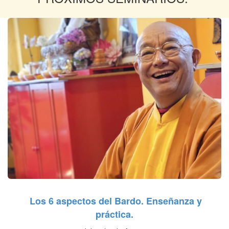
MÁS INFO
MÁS INFO
VISITAS Y CAFETERÍA
MÁS INFO
Los 6 aspectos del Bardo. Enseñanza y
práctica.