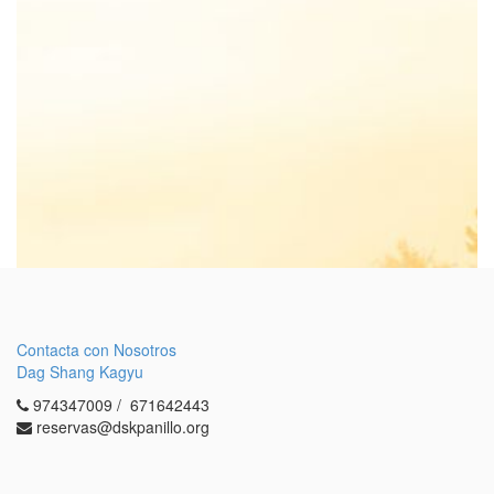
nuestras actividades?
VÍA EMAIL
VÍA WHATS APP
Venir
Contacta con Nosotros
Dag Shang Kagyu
974347009 / 671642443
reservas@dskpanillo.org