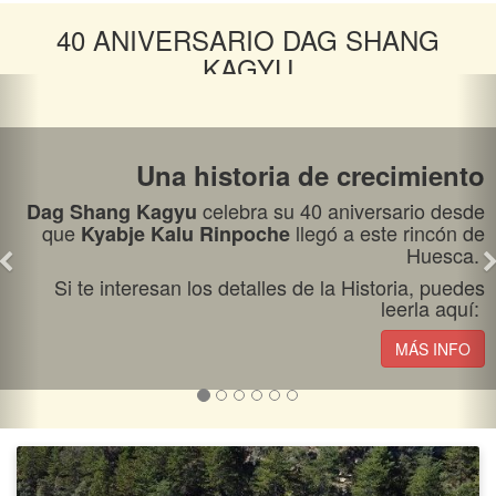
Todos los días excepto miércoles a las 11:30.
40 ANIVERSARIO DAG SHANG
Sábados, domingos y festivos a las 11:30 y a las
KAGYU
13:15.
Agradecemos su colaboración para mantener el
ambiente tranquilo y silencioso del Centro.
Una historia de crecimiento
celebra su 40 aniversario desde
Dag Shang Kagyu
MÁS INFO
que
llegó a este rincón de
Kyabje Kalu Rinpoche
Huesca.
Si te interesan los detalles de la Historia, puedes
leerla aquí:
CHI KUNG
MÁS INFO
Lama Sangmo
PRESENCIAL Y ONLINE