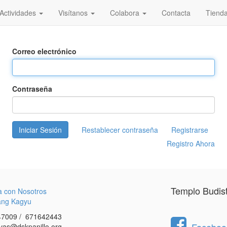
Actividades
Visítanos
Colabora
Contacta
Tiend
Correo electrónico
Contraseña
Iniciar Sesión
Restablecer contraseña
Registrarse
Registro Ahora
Templo Budis
a con Nosotros
ang Kagyu
7009 / 671642443
vas@dskpanillo.org