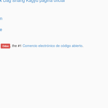
 Dag Shang Kagyu página oficial
am
e
e
, the #1
Comercio electrónico de código abierto
.
Odoo