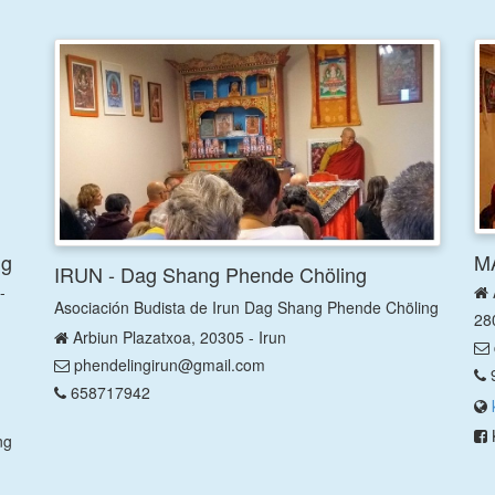
ng
MA
IRUN - Dag Shang Phende Chöling
 -
Asociación Budista de Irun Dag Shang Phende Chöling
28
Arbiun Plazatxoa, 20305 - Irun
phendelingirun@gmail.com
658717942
ng