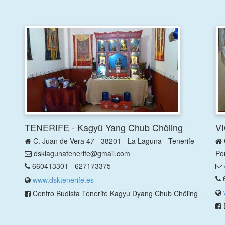
TENERIFE - Kagyü Yang Chub Chöling
VI
C. Juan de Vera 47 - 38201 - La Laguna - Tenerife
dsklagunatenerife@gmail.com
Po
660413301 - 627173375
6
www.dsktenerife.es
Centro Budista Tenerife Kagyu Dyang Chub Chöling