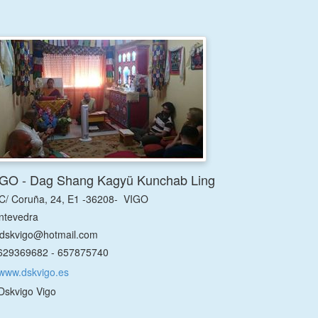
GO - Dag Shang Kagyü Kunchab Ling
C/ Coruña, 24, E1 -36208- VIGO
ntevedra
dskvigo@hotmail.com
29369682 - 657875740
www.dskvigo.es
Dskvigo Vigo