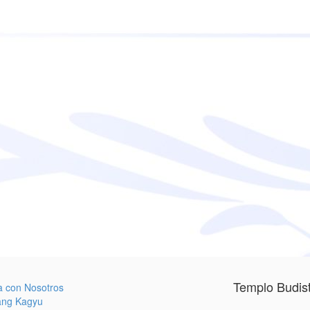
Templo Budis
a con Nosotros
ang Kagyu