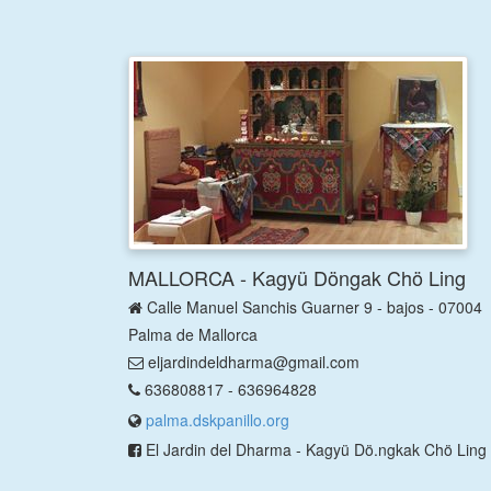
MALLORCA - Kagyü Döngak Chö Ling
Calle Manuel Sanchis Guarner 9 - bajos - 07004
Palma de Mallorca
eljardindeldharma@gmail.com
636808817 - 636964828
palma.dskpanillo.org
El Jardin del Dharma - Kagyü Dö.ngkak Chö Ling