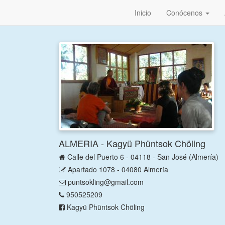
Inicio
Conócenos
ALMERIA - Kagyü Phüntsok Chöling
Calle del Puerto 6 - 04118 - San José (Almería)
Apartado 1078 - 04080 Almería
puntsokling@gmail.com
950525209
Kagyü Phüntsok Chöling