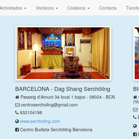
Actividades
Visítanos
Colabora
Contacta
Tiend
BARCELONA - Dag Shang Serchöling
BI
Passeig d'Amunt 34 local 1 bajos - 08024 - BCN
(V
centrosercholing@gmail.com
932104198
E
www.sercholing.com
Centro Budista Serchöling Barcelona