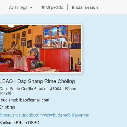
a
Aviso legal
Mi pedido
Iniciar sesión
LBAO - Dag Shang Rime Chöling
Calle Santa Cecilia 6, bajo - 48004 - Bilbao
izcaya)
budismobilbao@gmail.com
n obras
https://sites.google.com/view/budismobilbao/inicio
Budismo Bilbao DSRC