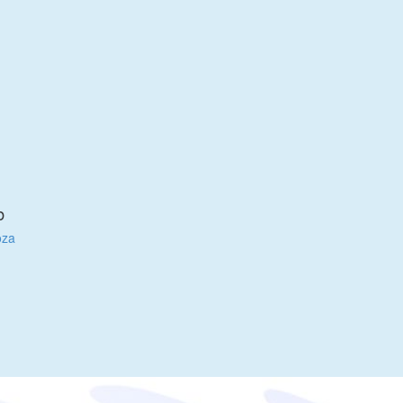
b
oza