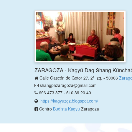
ZARAGOZA - Kagyü Dag Shang Küncha
Calle Gascón de Gotor 27, 2º Izq. - 50006
Zarag
shangpazaragoza@gmail.com
696 473 377 - 610 39 20 40
https://kagyuzgz.blogspot.com/
Centro
Budista Kagyu
Zaragoza