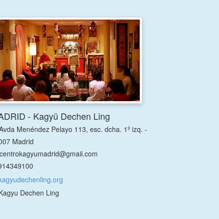
DRID - Kagyü Dechen Ling
Avda Menéndez Pelayo 113, esc. dcha. 1º izq. -
007 Madrid
centrokagyumadrid@gmail.com
914349100
kagyudechenling.org
Kagyu Dechen Ling