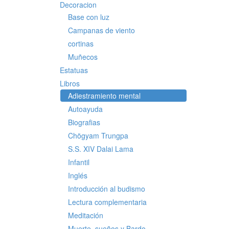
Decoracion
Base con luz
Campanas de viento
cortinas
Muñecos
Estatuas
Libros
Adiestramiento mental
Autoayuda
Biografias
Chögyam Trungpa
S.S. XIV Dalai Lama
Infantil
Inglés
Introducción al budismo
Lectura complementaria
Meditación
Muerte, sueños y Bardo