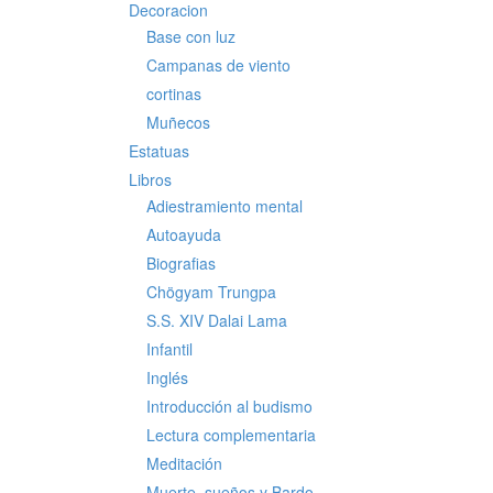
Decoracion
Base con luz
Campanas de viento
cortinas
Muñecos
Estatuas
Libros
Adiestramiento mental
Autoayuda
Biografias
Chögyam Trungpa
S.S. XIV Dalai Lama
Infantil
Inglés
Introducción al budismo
Lectura complementaria
Meditación
Muerte, sueños y Bardo