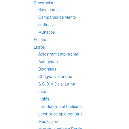
Decoracion
Base con luz
Campanas de viento
cortinas
Muñecos
Estatuas
Libros
Adiestramiento mental
Autoayuda
Biografias
Chögyam Trungpa
S.S. XIV Dalai Lama
Infantil
Inglés
Introducción al budismo
Lectura complementaria
Meditación
Muerte, sueños y Bardo