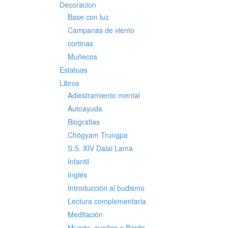
Decoracion
Base con luz
Campanas de viento
cortinas
Muñecos
Estatuas
Libros
Adiestramiento mental
Autoayuda
Biografias
Chögyam Trungpa
S.S. XIV Dalai Lama
Infantil
Inglés
Introducción al budismo
Lectura complementaria
Meditación
Muerte, sueños y Bardo