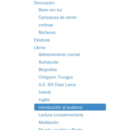
Decoracion
Base con luz
Campanas de viento
cortinas
Muñecos
Estatuas
Libros
Adiestramiento mental
Autoayuda
Biografias
Chögyam Trungpa
S.S. XIV Dalai Lama
Infantil
Inglés
Introducción al budismo
Lectura complementaria
Meditación
Muerte, sueños y Bardo