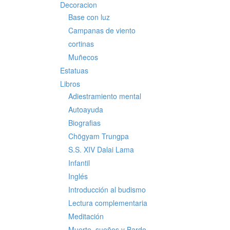
Decoracion
Base con luz
Campanas de viento
cortinas
Muñecos
Estatuas
Libros
Adiestramiento mental
Autoayuda
Biografias
Chögyam Trungpa
S.S. XIV Dalai Lama
Infantil
Inglés
Introducción al budismo
Lectura complementaria
Meditación
Muerte, sueños y Bardo