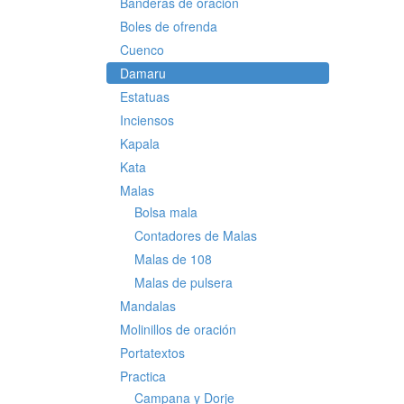
Banderas de oración
Boles de ofrenda
Cuenco
Damaru
Estatuas
Inciensos
Kapala
Kata
Malas
Bolsa mala
Contadores de Malas
Malas de 108
Malas de pulsera
Mandalas
Molinillos de oración
Portatextos
Practica
Campana y Dorje