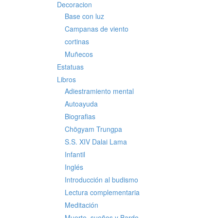
Decoracion
Base con luz
Campanas de viento
cortinas
Muñecos
Estatuas
Libros
Adiestramiento mental
Autoayuda
Biografias
Chögyam Trungpa
S.S. XIV Dalai Lama
Infantil
Inglés
Introducción al budismo
Lectura complementaria
Meditación
Muerte, sueños y Bardo