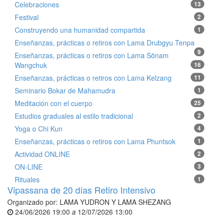
Celebraciones
13
Festival
2
Construyendo una humanidad compartida
1
Enseñanzas, prácticas o retiros con Lama Drubgyu Tenpa
9
Enseñanzas, prácticas o retiros con Lama Sönam
Wangchuk
16
Enseñanzas, prácticas o retiros con Lama Kelzang
11
Seminario Bokar de Mahamudra
1
Meditación con el cuerpo
25
Estudios graduales al estilo tradicional
2
Yoga o Chi Kun
4
Enseñanzas, prácticas o retiros con Lama Phuntsok
1
Actividad ONLINE
2
ON-LINE
3
Rituales
1
Vipassana de 20 días Retiro Intensivo
Organizado por:
LAMA YUDRON Y LAMA SHEZANG
24/06/2026 19:00
a
12/07/2026 13:00