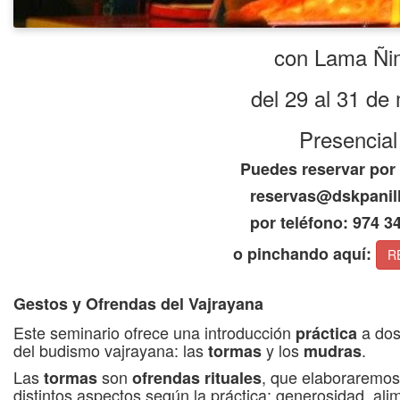
con Lama Ñi
del 29 al 31 de
Presencial
Puedes reservar por
reservas@dskpanil
por teléfono: 974 3
o pinchando aquí:
R
Gestos y Ofrendas del Vajrayana
Este seminario ofrece una introducción
a dos
práctica
del budismo vajrayana: las
y los
.
tormas
mudras
Las
son
, que elaboraremos 
tormas
ofrendas
rituales
distintos aspectos según la práctica: generosidad, ali