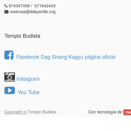
974347009 / 671642443
reservas@dskpanillo.org
Templo Budista
Facebook Dag Shang Kagyu página oficial
Instagram
You Tube
Copyright ©
Templo Budista
Con tecnología de
Od