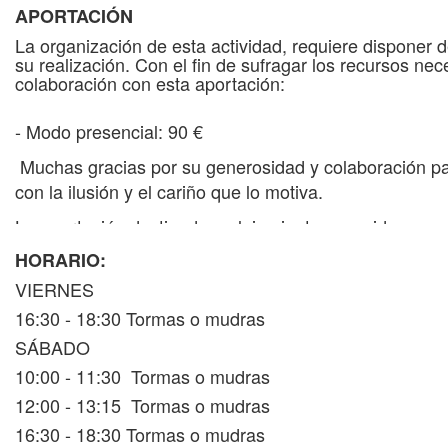
APORTACIÓN
La organización de esta actividad, requiere disponer 
su realización. Con el fin de sufragar los recursos n
colaboración con esta aportación:
- Modo presencial: 90 €
Muchas gracias por su generosidad y colaboración pa
con la ilusión y el cariño que lo motiva.
La aportación destinada a alojamiento y comidas
va a
sufragar los gastos de estos servicios.
HORARIO:
Ver información de
alojamiento y comidas
.
VIERNES
16:30 - 18:30 Tormas o mudras
SÁBADO
10:00 - 11:30 Tormas o mudras
12:00 - 13:15 Tormas o mudras
16:30 - 18:30 Tormas o mudras