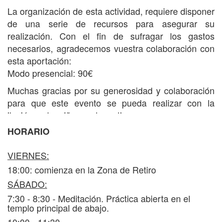
La organización de esta actividad, requiere disponer
de una serie de recursos para asegurar su
realización. Con el fin de sufragar los gastos
necesarios, agradecemos vuestra colaboración con
esta aportación:
Modo presencial: 90€
Muchas gracias por su generosidad y colaboración
para que este evento se pueda realizar con la
ilusión y el cariño que lo motiva.
HORARIO
Recomendamos hacer la inscripción lo antes
posible para asegurar la plaza y la gestión de la
VIERNES:
reserva.
18:00: comienza en la Zona de Retiro
La aportación destinada a alojamiento y comidas va
SÁBADO:
a parte y está dedicada en su totalidad a sufragar
7:30 - 8:30 - Meditación. Práctica abierta en el
los gastos de estos servicios.
templo principal de abajo.
Ver información de
alojamiento y comidas
.