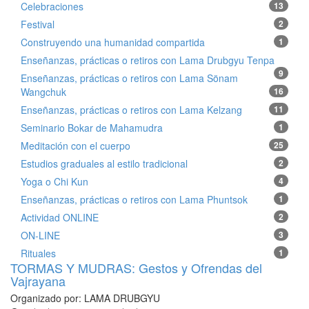
Celebraciones
13
Festival
2
Construyendo una humanidad compartida
1
Enseñanzas, prácticas o retiros con Lama Drubgyu Tenpa
9
Enseñanzas, prácticas o retiros con Lama Sönam
Wangchuk
16
Enseñanzas, prácticas o retiros con Lama Kelzang
11
Seminario Bokar de Mahamudra
1
Meditación con el cuerpo
25
Estudios graduales al estilo tradicional
2
Yoga o Chi Kun
4
Enseñanzas, prácticas o retiros con Lama Phuntsok
1
Actividad ONLINE
2
ON-LINE
3
Rituales
1
TORMAS Y MUDRAS: Gestos y Ofrendas del
Vajrayana
Organizado por:
LAMA DRUBGYU