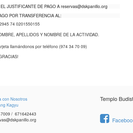
EL JUSTIFICANTE DE PAGO A
reservas@dskpanillo.org
AGO POR TRANSFERENCIA AL:
2945 74 0201550155
BRE, APELLIDOS Y NOMBRE DE LA ACTIVIDAD.
rjeta llamándonos por teléfono (974 34 70 09)
GRACIAS!
Templo Budis
a con Nosotros
ang Kagyu
7009 / 671642443
Facebook
vas@dskpanillo.org