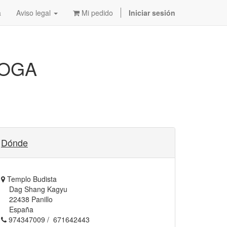
a
Aviso legal
Mi pedido
Iniciar sesión
YOGA
Dónde
Templo Budista
Dag Shang Kagyu
22438 Panillo
España
974347009 / 671642443