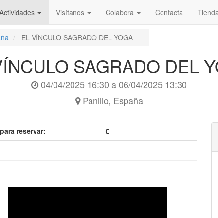
Actividades
Visítanos
Colabora
Contacta
Tiend
aña
EL VÍNCULO SAGRADO DEL YOGA
VÍNCULO SAGRADO DEL 
04/04/2025 16:30
a
06/04/2025 13:30
Panillo
,
España
 para reservar:
€