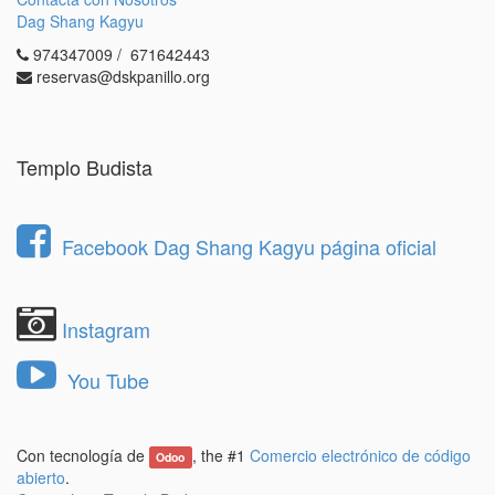
1.- Revisa las
condiciones de residente
y las
Dag Shang Kagyu
normas generales
.
974347009 / 671642443
2.- Rellena el
formulario aquí
.
reservas@dskpanillo.org
En caso de que su solicitud sea seleccionada, nos
pondremos en contacto usted para realizar una
entrevista personal en Dag Shang Kagyu.
Templo Budista
Posteriormente, la Junta directiva le comunicará a
las personas admitidas su decisión con la mayor
brevedad posible.
Facebook Dag Shang Kagyu página oficial
Instagram
You Tube
Con tecnología de
, the #1
Comercio electrónico de código
Odoo
abierto
.