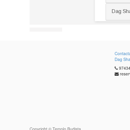
Contact
Dag Sh
97434
reser
Copyright ©
Templo Budista