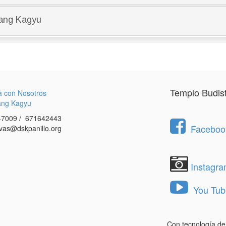
Templo Budis
a con Nosotros
ang Kagyu
7009 / 671642443
Facebook
vas@dskpanillo.org
Instagr
You Tub
Con tecnología d