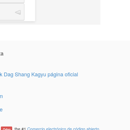
ta
 Dag Shang Kagyu página oficial
am
e
e
, the #1
Comercio electrónico de código abierto
.
Odoo