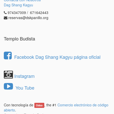
1.- Revisa las
condiciones de residente
y las
Dag Shang Kagyu
normas generales
.
974347009 / 671642443
2.- Rellena el
formulario aquí
.
reservas@dskpanillo.org
En caso de que su solicitud sea seleccionada, nos
pondremos en contacto usted para realizar una
entrevista personal en Dag Shang Kagyu.
Templo Budista
Posteriormente, la Junta directiva le comunicará a
las personas admitidas su decisión con la mayor
brevedad posible.
Facebook Dag Shang Kagyu página oficial
Instagram
You Tube
Con tecnología de
, the #1
Comercio electrónico de código
Odoo
abierto
.