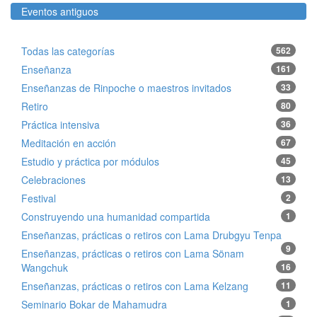
Eventos antiguos
Todas las categorías
562
Enseñanza
161
Enseñanzas de Rinpoche o maestros invitados
33
Retiro
80
Práctica intensiva
36
Meditación en acción
67
Estudio y práctica por módulos
45
Celebraciones
13
Festival
2
Construyendo una humanidad compartida
1
Enseñanzas, prácticas o retiros con Lama Drubgyu Tenpa
9
Enseñanzas, prácticas o retiros con Lama Sönam
Wangchuk
16
Enseñanzas, prácticas o retiros con Lama Kelzang
11
Seminario Bokar de Mahamudra
1