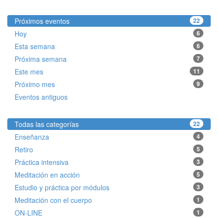
Próximos eventos
22
Hoy
6
Esta semana
6
Próxima semana
7
Este mes
11
Próximo mes
9
Eventos antiguos
Todas las categorías
22
Enseñanza
4
Retiro
5
Práctica intensiva
3
Meditación en acción
5
Estudio y práctica por módulos
3
Meditación con el cuerpo
1
ON-LINE
1