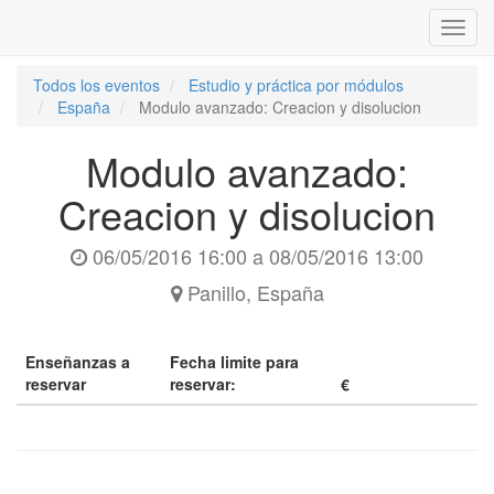
Inter
naveg
Todos los eventos
Estudio y práctica por módulos
España
Modulo avanzado: Creacion y disolucion
Modulo avanzado:
Creacion y disolucion
06/05/2016 16:00
a
08/05/2016 13:00
Panillo
,
España
Enseñanzas a
Fecha limite para
reservar
reservar:
€