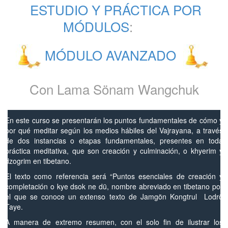
ESTUDIO Y PRÁCTICA POR
MÓDULOS
:
MÓDULO AVANZADO
Con Lama Sönam Wangchuk
En este curso se presentarán los puntos fundamentales de cómo y
por qué meditar según los medios hábiles del Vajrayana, a través
de dos instancias o etapas fundamentales, presentes en toda
práctica meditativa, que son creación y culminación, o khyerim y
dzogrim en tibetano.
El texto como referencia será “Puntos esenciales de creación y
completación o kye dsok ne dü, nombre abreviado en tibetano por
el que se conoce un extenso texto de Jamgön Kongtrul Lodrö
Taye.
A manera de extremo resumen, con el solo fin de ilustrar los