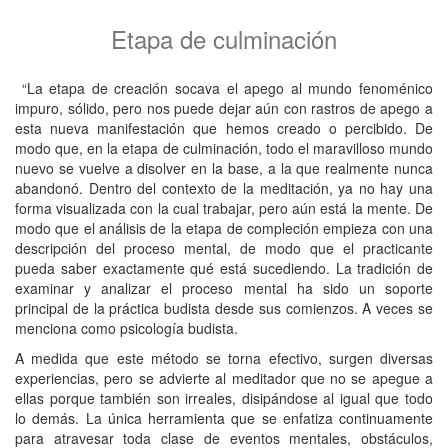
4. El fruto de la purificación es el pleno reconocimiento de
Etapa de culminación
la base.
La práctica de deidades
(o yidam)
tiene lugar dentro del marco
de un ritual, un texto litúrgico llamado un “medio para la
“La etapa de creación socava el apego al mundo fenoménico
realización” (
drub tah,
sánscr.
sadhana
). Hay una gran variedad
impuro, sólido, pero nos puede dejar aún con rastros de apego a
en la secuencia de prácticas dentro de esos textos, que
esta nueva manifestación que hemos creado o percibido. De
dependen del nivel del tantra y la tradición a la que pertenecen…”
modo que, en la etapa de culminación, todo el maravilloso mundo
nuevo se vuelve a disolver en la base, a la que realmente nunca
“…La idea general es que el proceso y la secuencia de las
abandonó. Dentro del contexto de la meditación, ya no hay una
visualizaciones corresponden exactamente a ciertas experiencias
forma visualizada con la cual trabajar, pero aún está la mente. De
de nuestro ciclo de vida, y que a través de “re-imaginarlas” de
modo que el análisis de la etapa de compleción empieza con una
esa manera pura, el proceso básicamente se recrea o se purifica,
descripción del proceso mental, de modo que el practicante
y se puede reconocer como el despliegue puro de la mente
pueda saber exactamente qué está sucediendo. La tradición de
brillante.”
examinar y analizar el proceso mental ha sido un soporte
principal de la práctica budista desde sus comienzos. A veces se
menciona como psicología budista.
A medida que este método se torna efectivo, surgen diversas
experiencias, pero se advierte al meditador que no se apegue a
ellas porque también son irreales, disipándose al igual que todo
lo demás. La única herramienta que se enfatiza continuamente
para atravesar toda clase de eventos mentales, obstáculos,