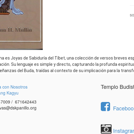
so
a es Joyas de Sabiduría del Tíbet, una colección de versos breves e
nación. Su lenguaje es simple y directo, capturando la profunda espiritu
ñanzas del Buda, traídas al contexto de su implicación para la transfo
Templo Budis
a con Nosotros
ang Kagyu
7009 / 671642443
Facebook
vas@dskpanillo.org
Instagr