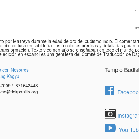
.
so
to por Maitreya durante la edad de oro del budismo indio. El comentar
cia confusa en sabiduría. Instrucciones precisas y detalladas guían al
 transformación. Texto y comentario se enseñaban en todo el mundo p
nte edición en español es una gentileza del Comité de Traducción de D
Templo Budis
a con Nosotros
ang Kagyu
7009 / 671642443
Facebook
vas@dskpanillo.org
Instagr
You Tub