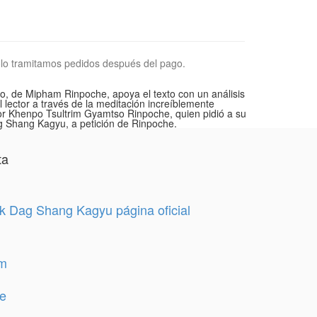
lo tramitamos pedidos después del pago.
io, de Mipham Rinpoche, apoya el texto con un análisis
 lector a través de la meditación increíblemente
or Khenpo Tsultrim Gyamtso Rinpoche, quien pidió a su
ag Shang Kagyu, a petición de Rinpoche.
ta
 Dag Shang Kagyu página oficial
am
e