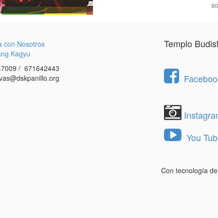
so
Templo Budis
a con Nosotros
ang Kagyu
7009 / 671642443
Facebook
vas@dskpanillo.org
Instagr
You Tub
Con tecnología d