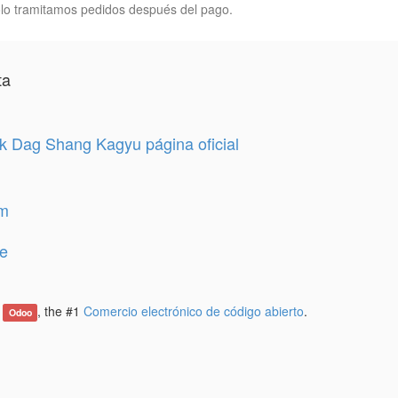
lo tramitamos pedidos después del pago.
ta
 Dag Shang Kagyu página oficial
am
e
e
, the #1
Comercio electrónico de código abierto
.
Odoo