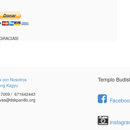
¡GRACIAS!
Templo Budis
a con Nosotros
ang Kagyu
7009 / 671642443
Facebook
vas@dskpanillo.org
Instagr