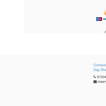
Contact
Dag Sh
97434
reser