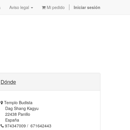
a
Aviso legal
Mi pedido
Iniciar sesión
Dónde
Templo Budista
Dag Shang Kagyu
22438 Panillo
España
974347009 / 671642443