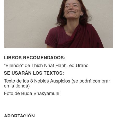
establecer una relación amable con nosotros
mismos y, por ende, con nuestro mundo
circundante.
La meditación es la medicina suprema. Y, “
la
concentración exhaustiva en un solo punto- dice
Buddha- es la primera instrucción que debemos
”.
poner en práctica
LIBROS RECOMENDADOS:
Lama Rigzing Yudron
"Silencio" de Thich Nhat Hanh. ed Urano
¿Todavía no la conoces? Descubre un poco más
SE USARÁN LOS TEXTOS:
de su experiencia pinchando en su Bio.
Texto de los 8 Nobles Auspicios (se podrá comprar
en la tienda)
SABER MÁS
Foto de Buda Shakyamuni
APORTACIÓN