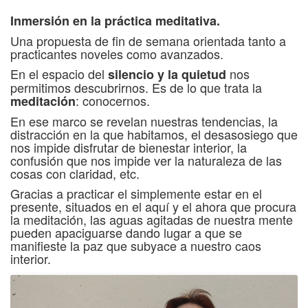
Inmersión en la práctica meditativa.
Una propuesta de fin de semana orientada tanto a
practicantes noveles como avanzados.
En el espacio del
nos
silencio y la quietud
permitimos descubrirnos. Es de lo que trata la
: conocernos.
meditación
En ese marco se revelan nuestras tendencias, la
distracción en la que habitamos, el desasosiego que
nos impide disfrutar de bienestar interior, la
confusión que nos impide ver la naturaleza de las
cosas con claridad, etc.
Gracias a practicar el simplemente estar en el
presente, situados en el aquí y el ahora que procura
la meditación, las aguas agitadas de nuestra mente
pueden apaciguarse dando lugar a que se
manifieste la paz que subyace a nuestro caos
interior.
Desde esta calma mental aflora el poder de la
, el
y la
que reside en
lucidez
amor
compasión
nuestro interior, dándonos la oportunidad de