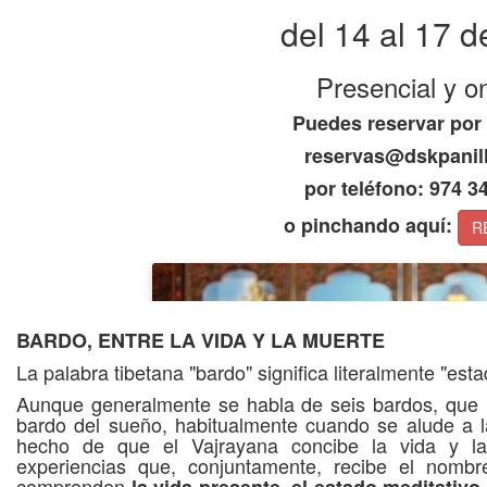
del 14 al 17 de
Presencial y on
Puedes reservar por
reservas@dskpanil
por teléfono: 974 3
o pinchando aquí:
R
BARDO, ENTRE LA VIDA Y LA MUERTE
La palabra tibetana "bardo" significa literalmente "est
Aunque generalmente se habla de seis bardos, que i
bardo del sueño, habitualmente cuando se alude a l
hecho de que el Vajrayana concibe la vida y l
experiencias que, conjuntamente, recibe el nomb
comprenden