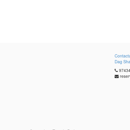
Contact
Dag Sh
97434
reser