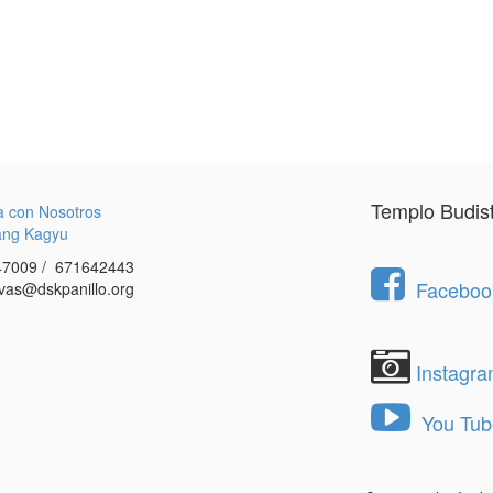
Templo Budis
a con Nosotros
ang Kagyu
7009 / 671642443
Facebook
vas@dskpanillo.org
Instagr
You Tub