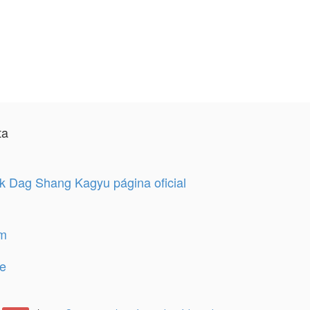
ta
 Dag Shang Kagyu página oficial
am
e