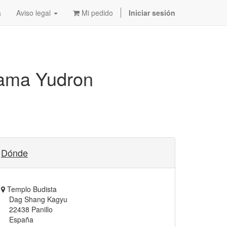
a
Aviso legal
Mi pedido
Iniciar sesión
ma Yudron
Dónde
Templo Budista
Dag Shang Kagyu
22438 Panillo
España