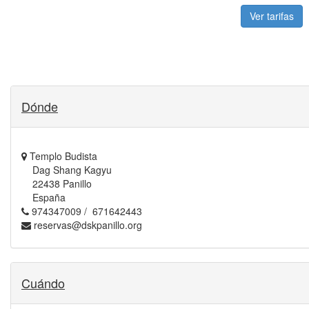
Ver tarifas
Dónde
Templo Budista
Dag Shang Kagyu
22438 Panillo
España
974347009 / 671642443
reservas@dskpanillo.org
Cuándo