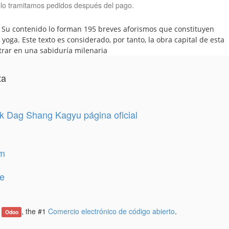
lo tramitamos pedidos después del pago.
a. Su contenido lo forman 195 breves aforismos que constituyen
yoga. Este texto es considerado, por tanto, la obra capital de esta
etrar en una sabiduría milenaria
ta
 Dag Shang Kagyu página oficial
am
e
e
, the #1
Comercio electrónico de código abierto
.
Odoo