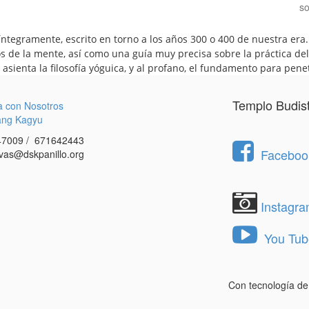
so
 íntegramente, escrito en torno a los años 300 o 400 de nuestra er
s de la mente, así como una guía muy precisa sobre la práctica del 
e asienta la filosofía yóguica, y al profano, el fundamento para pen
Templo Budis
a con Nosotros
ang Kagyu
7009 / 671642443
Facebook
vas@dskpanillo.org
Instagr
You Tub
Con tecnología d