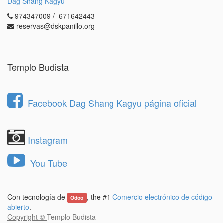
Dag Shang Kagyu
974347009 / 671642443
reservas@dskpanillo.org
Templo Budista
Facebook Dag Shang Kagyu página oficial
Instagram
You Tube
Con tecnología de
, the #1
Comercio electrónico de código
Odoo
abierto
.
Copyright ©
Templo Budista