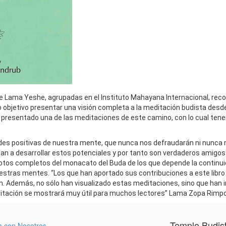
l de Lama Yeshe, agrupadas en el Instituto Mahayana Internacional, r
o objetivo presentar una visión completa a la meditación budista desde
a presentado una de las meditaciones de este camino, con lo cual ten
ades positivas de nuestra mente, que nunca nos defraudarán ni nunca
an a desarrollar estos potenciales y por tanto son verdaderos amigos
votos completos del monacato del Buda de los que depende la continu
estras mentes. “Los que han aportado sus contribuciones a este libro 
. Además, no sólo han visualizado estas meditaciones, sino que han i
 meditación se mostrará muy útil para muchos lectores” Lama Zopa Rim
Templo Budis
a con Nosotros