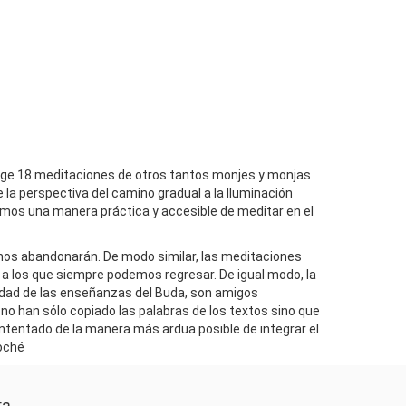
ecoge 18 meditaciones de otros tantos monjes y monjas
 la perspectiva del camino gradual a la Iluminación
emos una manera práctica y accesible de meditar en el
 nos abandonarán. De modo similar, las meditaciones
 a los que siempre podemos regresar. De igual modo, la
idad de las enseñanzas del Buda, son amigos
no han sólo copiado las palabras de los textos sino que
ntentado de la manera más ardua posible de integrar el
poché
ta