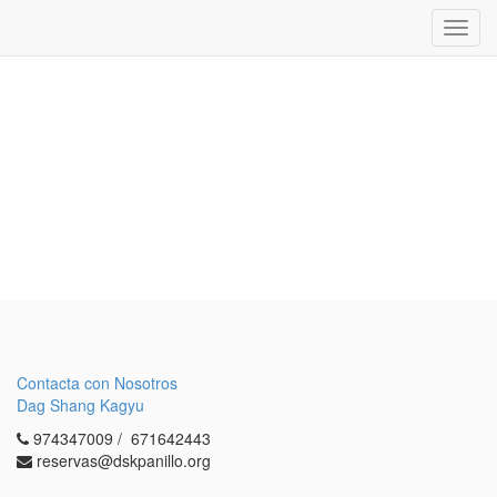
Inter
naveg
Contacta con Nosotros
Dag Shang Kagyu
974347009 / 671642443
reservas@dskpanillo.org