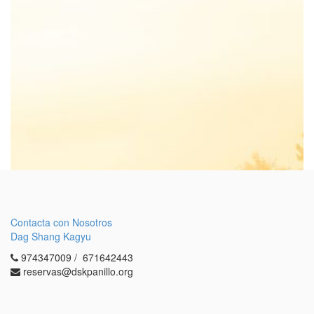
nuestras actividades?
VÍA EMAIL
VÍA WHATS APP
Venir
Contacta con Nosotros
Dag Shang Kagyu
974347009 / 671642443
reservas@dskpanillo.org