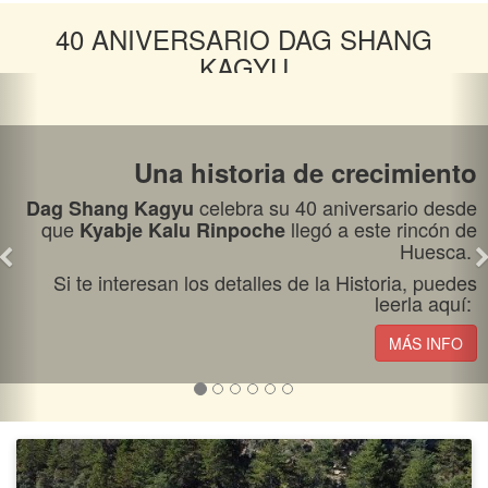
Todos los días excepto miércoles a las 11:30.
40 ANIVERSARIO DAG SHANG
Sábados, domingos y festivos a las 11:30 y a las
KAGYU
13:15.
Agradecemos su colaboración para mantener el
ambiente tranquilo y silencioso del Centro.
Una historia de crecimiento
celebra su 40 aniversario desde
Dag Shang Kagyu
MÁS INFO
que
llegó a este rincón de
Kyabje Kalu Rinpoche
Huesca.
Si te interesan los detalles de la Historia, puedes
leerla aquí:
CHI KUNG
MÁS INFO
Lama Sangmo
PRESENCIAL Y ONLINE