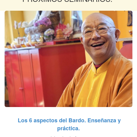
MÁS INFO
MÁS INFO
VISITAS Y CAFETERÍA
MÁS INFO
Los 6 aspectos del Bardo. Enseñanza y
práctica.