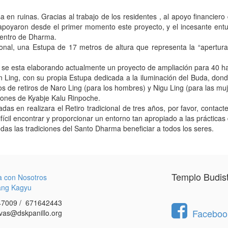
en ruinas. Gracias al trabajo de los residentes , al apoyo financiero
apoyaron desde el primer momento este proyecto, y el incesante ent
centro de Dharma.
ional, una Estupa de 17 metros de altura que representa la “apertur
, y se esta elaborando actualmente un proyecto de ampliación para 40 h
Ling, con su propia Estupa dedicada a la iluminación del Buda, donde 
ros de retiros de Naro Ling (para los hombres) y Nigu Ling (para las muj
ciones de Kyabje Kalu Rinpoche.
as en realizara el Retiro tradicional de tres años, por favor, conta
ícil encontrar y proporcionar un entorno tan apropiado a las prácticas
as las tradiciones del Santo Dharma beneficiar a todos los seres.
Templo Budis
a con Nosotros
ang Kagyu
7009 / 671642443
Facebook
vas@dskpanillo.org