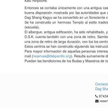
Kalu Rinpoche.
Entonces se contaba únicamente con una antigua casa 
buena disposición mostrada por las autoridades que 
Dag Shang Kagyu se ha convertido en un floreciente 
Se ha construido un hermoso Templo al estilo tradic
(escuela).
El albergue, antigua edificación, ha sido rehabilitado
D.S.K. cuenta también con una zona de retiro, Samten 
una zona de retiro de larga duración, con los los cent
Estos centros se han construido siguiendo las instruc
Para mayor información de aquellas personas interesad
mail (
reservas@dskpanillo.org
). Resulta sumamente dif
Puedan las bendiciones de los Budas y Maestros de tod
Contact
Dag Sh
97434
reser