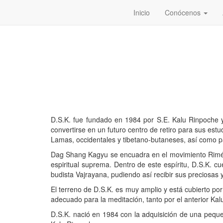
Inicio
Conócenos
D.S.K. fue fundado en 1984 por S.E. Kalu Rinpoche y
convertirse en un futuro centro de retiro para sus est
Lamas, occidentales y tibetano-butaneses, así como p
Dag Shang Kagyu se encuadra en el movimiento Rimé, o
espiritual suprema. Dentro de este espíritu, D.S.K. c
budista Vajrayana, pudiendo así recibir sus preciosas
El terreno de D.S.K. es muy amplio y está cubierto po
adecuado para la meditación, tanto por el anterior K
D.S.K. nació en 1984 con la adquisición de una pequ