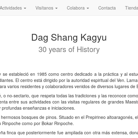
Actividades
Visítanos
Colabora
Contacta
Tiend
Dag Shang Kagyu
30 years of History
 se estableció en 1985 como centro dedicado a la práctica y al estu
udiantes. El centro está dirigido por la autoridad espiritual del Ven
ara varios residentes y colaboradores venidos de diversos lugares de 
 no-sectario, que respeta todas las tradiciones y las reconoce como 
uenta entre sus actividades con las visitas regulares de grandes Maest
 y profundas enseñanzas e iniciaciones.
r hermosos bosques de pinos. Situado en el Prepirineo altoaragonés, e
alu Rinpoche como por Bokar Rinpoche.
eña finca que posteriormente fue ampliada con otra más extensa, dona