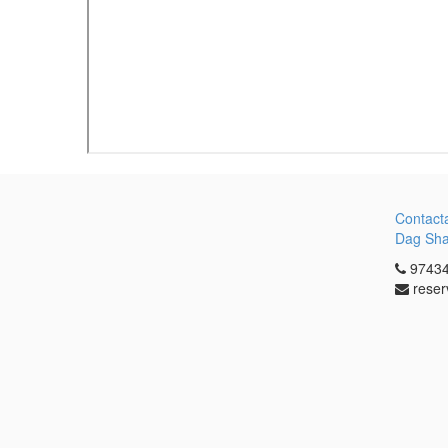
Contact
Dag Sh
97434
reser