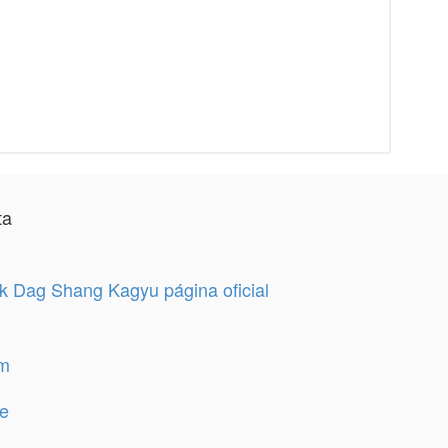
ta
 Dag Shang Kagyu página oficial
am
e