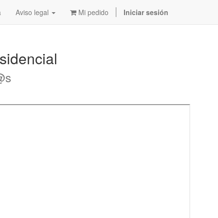
a
Aviso legal
Mi pedido
Iniciar sesión
esidencial
d@s