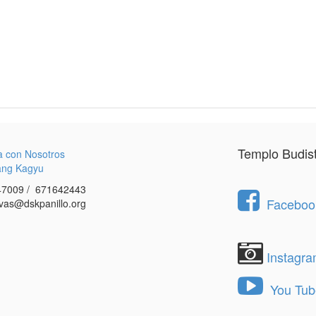
Templo Budis
a con Nosotros
ang Kagyu
7009 / 671642443
Facebook
vas@dskpanillo.org
Instagr
You Tub