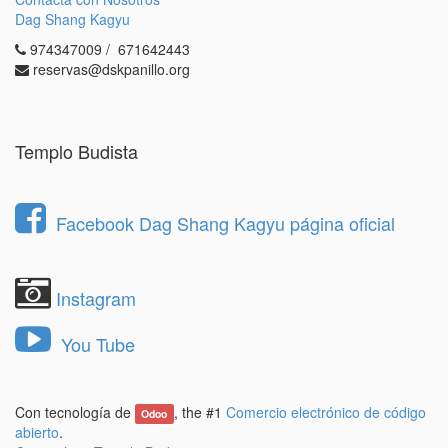
1.- Revisa las
condiciones de residente
y las
Dag Shang Kagyu
normas generales
.
974347009 / 671642443
2.- Rellena el
formulario aquí
.
reservas@dskpanillo.org
En caso de que su solicitud sea seleccionada, nos
pondremos en contacto usted para realizar una
entrevista personal en Dag Shang Kagyu.
Templo Budista
Posteriormente, la Junta directiva le comunicará a
las personas admitidas su decisión con la mayor
brevedad posible.
Facebook Dag Shang Kagyu página oficial
Instagram
You Tube
Con tecnología de
, the #1
Comercio electrónico de código
Odoo
abierto
.