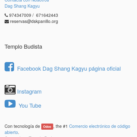
1.- Revisa las
condiciones de residente
y las
Dag Shang Kagyu
normas generales
.
974347009 / 671642443
2.- Rellena el
formulario aquí
.
reservas@dskpanillo.org
En caso de que su solicitud sea seleccionada, nos
pondremos en contacto usted para realizar una
entrevista personal en Dag Shang Kagyu.
Templo Budista
Posteriormente, la Junta directiva le comunicará a
las personas admitidas su decisión con la mayor
brevedad posible.
Facebook Dag Shang Kagyu página oficial
Instagram
You Tube
Con tecnología de
, the #1
Comercio electrónico de código
Odoo
abierto
.