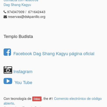
1.- Revisa las
condiciones de residente
y las
Dag Shang Kagyu
normas generales
.
974347009 / 671642443
2.- Rellena el
formulario aquí
.
reservas@dskpanillo.org
En caso de que su solicitud sea seleccionada, nos
pondremos en contacto usted para realizar una
entrevista personal en Dag Shang Kagyu.
Templo Budista
Posteriormente, la Junta directiva le comunicará a
las personas admitidas su decisión con la mayor
brevedad posible.
Facebook Dag Shang Kagyu página oficial
Instagram
You Tube
Con tecnología de
, the #1
Comercio electrónico de código
Odoo
abierto
.