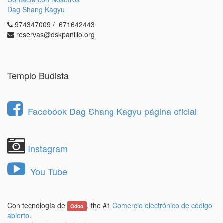
1.- Revisa las
condiciones de residente
y las
Dag Shang Kagyu
normas generales
.
974347009 / 671642443
2.- Rellena el
formulario aquí
.
reservas@dskpanillo.org
En caso de que su solicitud sea seleccionada, nos
pondremos en contacto usted para realizar una
entrevista personal en Dag Shang Kagyu.
Templo Budista
Posteriormente, la Junta directiva le comunicará a
las personas admitidas su decisión con la mayor
brevedad posible.
Facebook Dag Shang Kagyu página oficial
Instagram
You Tube
Con tecnología de
, the #1
Comercio electrónico de código
Odoo
abierto
.