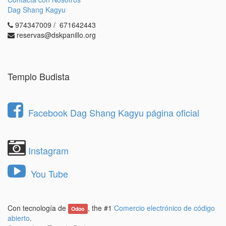
1.- Revisa las
condiciones de residente
y las
Dag Shang Kagyu
normas generales
.
974347009 / 671642443
2.- Rellena el
formulario aquí
.
reservas@dskpanillo.org
En caso de que su solicitud sea seleccionada, nos
pondremos en contacto usted para realizar una
entrevista personal en Dag Shang Kagyu.
Templo Budista
Posteriormente, la Junta directiva le comunicará a
las personas admitidas su decisión con la mayor
brevedad posible.
Facebook Dag Shang Kagyu página oficial
Instagram
You Tube
Con tecnología de
, the #1
Comercio electrónico de código
Odoo
abierto
.