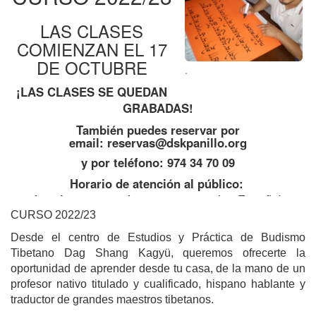
LAS CLASES
COMIENZAN EL 17
DE OCTUBRE
.
¡LAS CLASES SE QUEDAN
GRABADAS!
También puedes reservar por
email:
reservas@dskpanillo.org
y por teléfono: 974 34 70 09
Horario de atención al público:
de 11h a 13:30 y de 16:30 a 18:30 (en España)
todos los días menos el miércoles.
CURSO 2022/23
Desde el centro de Estudios y Práctica de Budismo
Tibetano
Dag Shang Kagyü, queremos ofrecerte la
oportunidad de aprender desde tu casa, de la mano de un
profesor nativo titulado y cualificado, hispano hablante y
traductor de grandes maestros tibetanos.