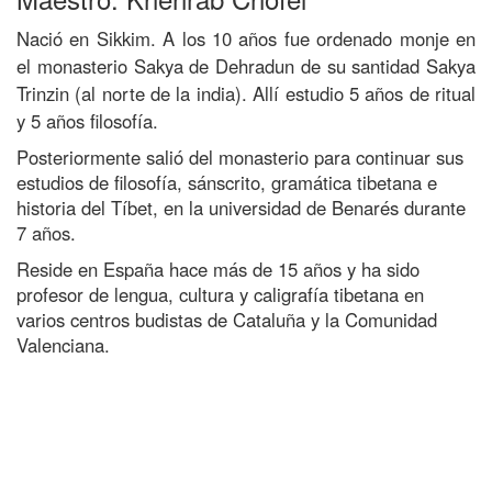
proceso de aprendizaje.
Nació en Sikkim. A los 10 años fue ordenado monje en
Aportación
:
el monasterio Sakya de Dehradun de su santidad Sakya
NIVEL INICIAL (1 día a la semana): 35€/mes (Octubre 25€)
Trinzin (al norte de la india). Allí estudio 5 años de ritual
NIVEL MEDIO (1 día a la semana): 35€/mes
(Octubre 25€)
y 5 años filosofía.
LOS DOS NIVELES CONJUNTAMENTE (2 horas a la
Posteriormente salió del monasterio para continuar sus
semana): 60€/mes.
estudios de filosofía, sánscrito, gramática tibetana e
Descuento del 10% para Latinoamérica, descuento del
historia del Tíbet, en la universidad de Benarés durante
20% para sangha ordenada y descuentos para socios de
7 años.
DSK y centros asociados.
Reside en España hace más de 15 años y ha sido
profesor de lengua, cultura y caligrafía tibetana en
varios centros budistas de Cataluña y la Comunidad
Valenciana.