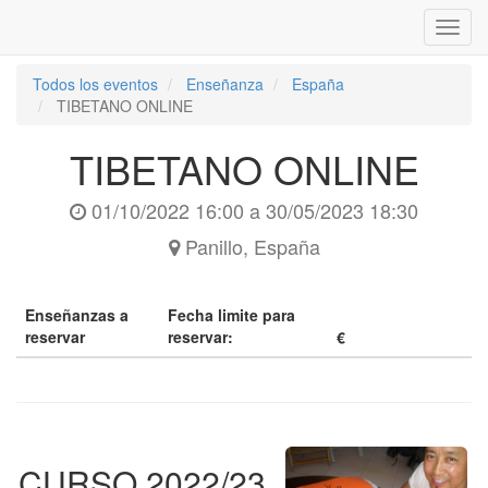
Inter
naveg
Todos los eventos
Enseñanza
España
TIBETANO ONLINE
TIBETANO ONLINE
01/10/2022 16:00
a
30/05/2023 18:30
Panillo
,
España
Enseñanzas a
Fecha limite para
reservar
reservar:
€
CURSO 2022/23