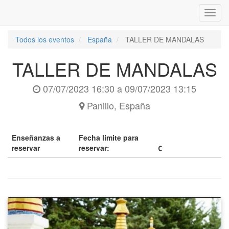
Inter
naveg
Todos los eventos
España
TALLER DE MANDALAS
TALLER DE MANDALAS
07/07/2023 16:30
a
09/07/2023 13:15
Panillo
,
España
Enseñanzas a
Fecha limite para
reservar
reservar:
€