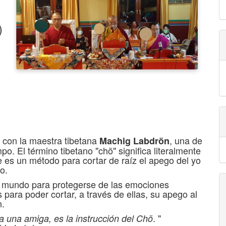
)
XI con la maestra tibetana
, una de
Machig Labdrön
o. El término tibetano "chö" significa literalmente
ue es un método para cortar de raíz el apego del yo
mo.
l mundo para protegerse de las emociones
 para poder cortar, a través de ellas, su apego al
n.
. "
 una amiga, es la instrucción del Chö