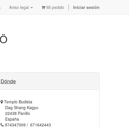
a
Aviso legal
Mi pedido
Iniciar sesión
HÖ
Dónde
Templo Budista
Dag Shang Kagyu
22438 Panillo
España
974347009 / 671642443