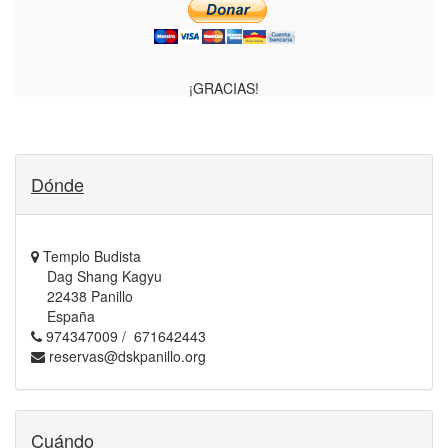
¡GRACIAS!
Dónde
Templo Budista
Dag Shang Kagyu
22438 Panillo
España
974347009 / 671642443
reservas@dskpanillo.org
Cuándo