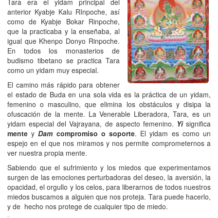
Tara era el yidam principal del
anterior Kyabje Kalu RInpoche, así
como de Kyabje Bokar Rinpoche,
que la practicaba y la enseñaba, al
igual que Khenpo Donyo Rinpoche.
En todos los monasterios de
budismo tibetano se practica Tara
como un yidam muy especial.
El camino más rápido para obtener
el estado de Buda en una sola vida es la práctica de un yidam,
femenino o masculino, que elimina los obstáculos y disipa la
ofuscación de la mente. La Venerable Liberadora, Tara, es un
yidam especial del Vajrayana, de aspecto femenino.
Yi
significa
mente
y
Dam
compromiso o soporte
. El yidam es como un
espejo en el que nos miramos y nos permite comprometernos a
ver nuestra propia mente.
Sabiendo que el sufrimiento y los miedos que experimentamos
surgen de las emociones perturbadoras del deseo, la aversión, la
opacidad, el orgullo y los celos, para liberarnos de todos nuestros
miedos buscamos a alguien que nos proteja. Tara puede hacerlo,
y de hecho nos protege de cualquier tipo de miedo.