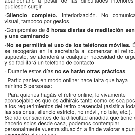
abandonarlo a pesar de las dificultades interiore
pudiesen surgir
-
Interiorización. No comunica
Silencio completo.
visual, tampoco por gestos.
-Compromiso de
8 horas diarias de meditación se
y una caminando
-
É
No se permitirá el uso de los teléfonos móviles.
se recogerán en la secretaría al comenzar el retiro
supuesto, se atenderá a cualquier necesidad de urg
y se facilitará un teléfono de contacto
- Durante estos días
no se harán otras prácticas
Participantes en modo online: hace falta que haya
mínimo 5 personas:
Para quienes hagáis el retiro online, lo vivamente
aconsejable es que os adhiráis tanto como os sea pos
a los requerimientos del retiro presencial (asistir a tod
las sesiones, silencio estricto, no móvil, no tele, etc.).
Siendo conscientes de la dificultad añadida que tiene 
hacerlo solos desde casa, podemos contemplar
personalmente vuestra situación a fin de valorar algu
excepción si surgiese.