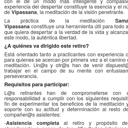
con él de un modo más inteligente y compasiv
experiencia del despertar constituye la esencia y el n
de
, la meditación de la visión penetrante.
Vipassana
La práctica de la meditación
Sama
constituye una herramienta útil para todo 
Vipassana
que quiera despertar a la verdad de la vida y alcanza
este modo, la auténtica libertad.
¿A quiénes va dirigido este retiro?
Está orientado tanto a practicantes con experiencia
para quienes se acercan por primera vez a el camino 
meditación. Un@s y otr@s han de venir dispuest
trabajar en el campo de su mente con entusias
perseverancia.
Requisitos para participar:
L@s retirantes han de comprometerse con a
responsabilidad a cumplir con los siguientes requisi
fin de experimentar los beneficios de la meditación 
soporte con su actitud y determinación al resto d
compañer@s asistentes:
-
al retiro y propósito d
Asistencia completa