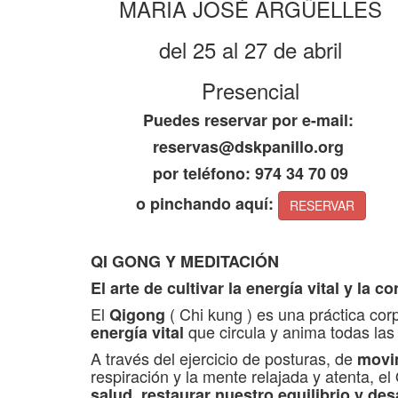
MARIA JOSÉ ARGÜELLES
del 25 al 27 de abril
Presencial
Puedes reservar por e-mail:
reservas@dskpanillo.org
por teléfono: 974 34 70 09
o pinchando aquí:
RESERVAR
QI GONG Y MEDITACIÓN
El arte de cultivar la energía vital y la c
El
( Chi kung ) es una práctica corp
Qigong
que circula y anima todas las
energía vital
A través del ejercicio de posturas, de
movi
respiración y la mente relajada y atenta, e
salud, restaurar nuestro equilibrio y de