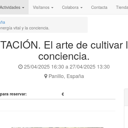
Actividades
Visítanos
Colabora
Contacta
Tiend
aña
rgía vital y la conciencia.
IÓN. El arte de cultivar la 
conciencia.
25/04/2025 16:30
a
27/04/2025 13:30
Panillo
,
España
 para reservar:
€