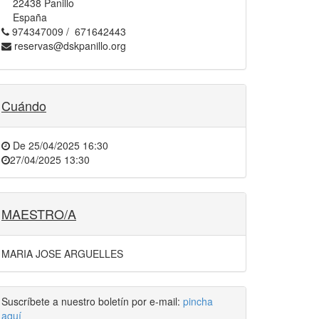
22438 Panillo
España
974347009 / 671642443
reservas@dskpanillo.org
Cuándo
De
25/04/2025 16:30
27/04/2025 13:30
MAESTRO/A
MARIA JOSE ARGUELLES
Suscríbete a nuestro boletín por e-mail:
pincha
aquí