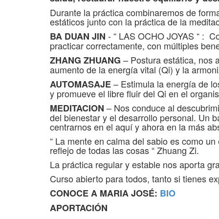
Durante la práctica combinaremos de form
estáticos junto con la práctica de la medita
- “ LAS OCHO JOYAS “ : Comp
BA DUAN JIN
practicar correctamente, con múltiples bene
– Postura estática, nos a
ZHANG ZHUANG
aumento de la energía vital (Qi) y la armon
– Estimula la energía de l
AUTOMASAJE
y promueve el libre fluir del Qi en el organi
– Nos conduce al descubrimi
MEDITACION
del bienestar y el desarrollo personal. Un 
centrarnos en el aquí y ahora en la más ab
“ La mente en calma del sabio es como un esp
reflejo de todas las cosas “ Zhuang Zi.
La práctica regular y estable nos aporta gr
Curso abierto para todos, tanto si tienes e
CONOCE A MARIA JOSÉ:
BIO
APORTACIÓN