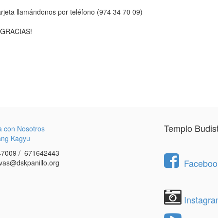
rjeta llamándonos por teléfono (974 34 70 09)
¡GRACIAS!
Templo Budis
a con Nosotros
ang Kagyu
7009 / 671642443
Facebook
vas@dskpanillo.org
Instagr